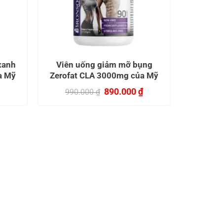
xanh
Viên uống giảm mỡ bụng
a Mỹ
Zerofat CLA 3000mg của Mỹ
Giá
Giá
890.000
₫
990.000
₫
gốc
hiện
là:
tại
990.000 ₫.
là:
890.000 ₫.