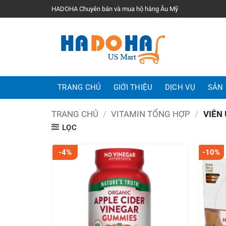
Bỏ
HADOHA Chuyên bán và mua hộ hàng Âu Mỹ
qua
nội
dung
TRANG CHỦ
GIỚI THIỆU
DỊCH VỤ
SẢN
TRANG CHỦ
/
VITAMIN TỔNG HỢP
/
VIÊN 
LỌC
-4%
-10%