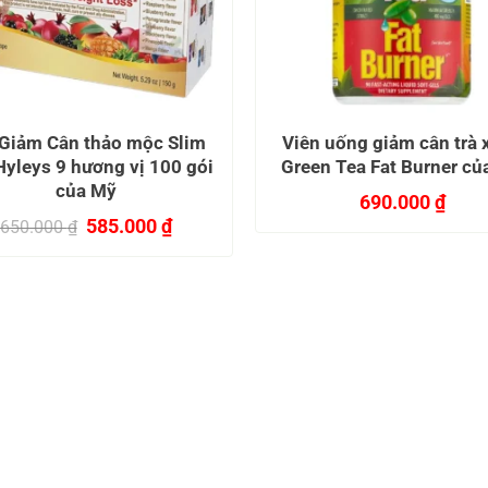
 Giảm Cân thảo mộc Slim
Viên uống giảm cân trà 
Hyleys 9 hương vị 100 gói
Green Tea Fat Burner củ
của Mỹ
690.000
₫
Giá
Giá
585.000
₫
650.000
₫
gốc
hiện
là:
tại
650.000 ₫.
là:
585.000 ₫.