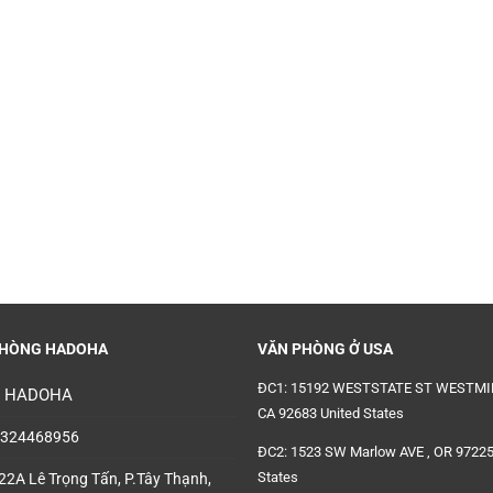
HÒNG HADOHA
VĂN PHÒNG Ở USA
ĐC1: 15192 WESTSTATE ST WESTMI
: HADOHA
CA 92683 United States
8324468956
ĐC2: 1523 SW Marlow AVE , OR 97225
States
22A Lê Trọng Tấn, P.Tây Thạnh,