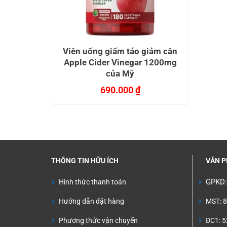
Viên uống giấm táo giảm cân
Apple Cider Vinegar 1200mg
của Mỹ
690.000
₫
THÔNG TIN HỮU ÍCH
VĂN P
GPKD
Hình thức thanh toán
Hướng dẫn đặt hàng
MST: 
Phương thức vận chuyển
ĐC1: 5