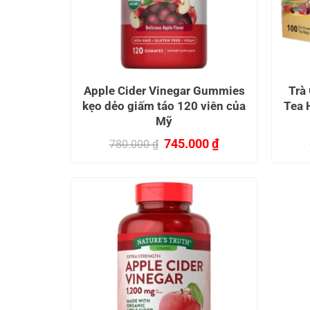
Apple Cider Vinegar Gummies
Trà
kẹo dẻo giấm táo 120 viên của
Tea 
Mỹ
Giá
Giá
745.000
₫
780.000
₫
gốc
hiện
là:
tại
780.000 ₫.
là:
745.000 ₫.