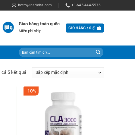
hotro@hadoha.com
+1-645-444-5536
Giao hàng toàn quốc
GIỎ HÀNG /
0
₫
Miễn phí ship
Tìm
kiếm:
t cả 5 kết quả
-10%