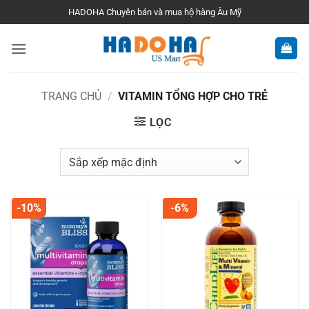
Bỏ
HADOHA Chuyên bán và mua hộ hàng Âu Mỹ
qua
nội
dung
TRANG CHỦ
/
VITAMIN TỔNG HỢP CHO TRẺ
LỌC
-10%
-6%