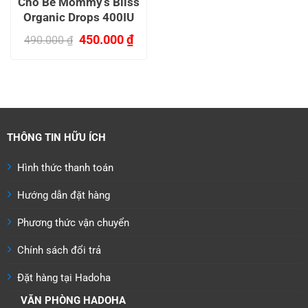
Cho Bé Mommy’s Bliss
Organic Drops 400IU
Giá
Giá
450.000
₫
490.000
₫
gốc
hiện
là:
tại
490.000 ₫.
là:
450.000 ₫.
THÔNG TIN HỮU ÍCH
Hình thức thanh toán
Hướng dẫn đặt hàng
Phương thức vận chuyển
Chính sách đổi trả
Đặt hàng tại Hadoha
VĂN PHÒNG HADOHA