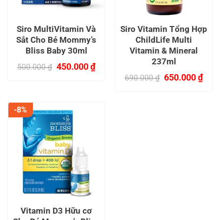
Siro MultiVitamin Và
Siro Vitamin Tổng Hợp
Sắt Cho Bé Mommy’s
ChildLife Multi
Bliss Baby 30ml
Vitamin & Mineral
237ml
Giá
Giá
450.000
₫
500.000
₫
gốc
hiện
Giá
Giá
650.000
₫
690.000
₫
là:
tại
gốc
hiện
500.000 ₫.
là:
là:
tại
450.000 ₫.
690.000 ₫.
là:
-8%
650.
Vitamin D3 Hữu cơ