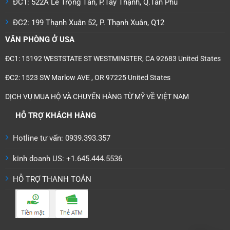
ĐC1: 522A Lê Trọng Tấn, P.Tây Thạnh, Q.Tân Phú
ĐC2: 199 Thạnh Xuân 52, P. Thạnh Xuân, Q12
VĂN PHÒNG Ở USA
ĐC1: 15192 WESTSTATE ST WESTMINSTER, CA 92683 United States
ĐC2: 1523 SW Marlow AVE , OR 97225 United States
DỊCH VỤ MUA HỘ VÀ CHUYỂN HÀNG TỪ MỸ VỀ VIỆT NAM
HỖ TRỢ KHÁCH HÀNG
Hotline tư vấn: 0939.393.357
kinh doanh US: +1.645.444.5536
HỖ TRỢ THANH TOÁN