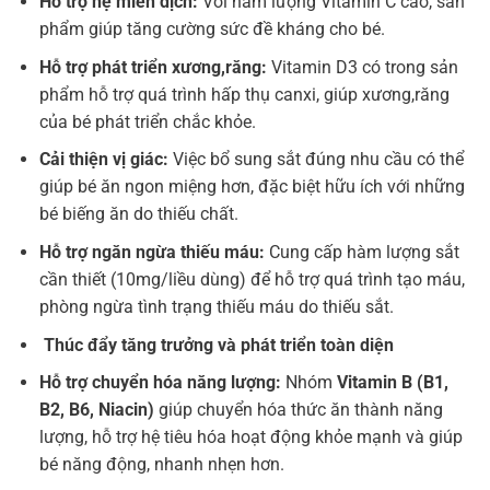
Hỗ trợ hệ miễn dịch:
Với hàm lượng Vitamin C cao, sản
phẩm giúp tăng cường sức đề kháng cho bé.
Hỗ trợ phát triển xương,răng:
Vitamin D3 có trong sản
phẩm hỗ trợ quá trình hấp thụ canxi, giúp xương,răng
của bé phát triển chắc khỏe.
Cải thiện vị giác:
Việc bổ sung sắt đúng nhu cầu có thể
giúp bé ăn ngon miệng hơn, đặc biệt hữu ích với những
bé biếng ăn do thiếu chất.
Hỗ trợ ngăn ngừa thiếu máu:
Cung cấp hàm lượng sắt
cần thiết (10mg/liều dùng) để hỗ trợ quá trình tạo máu,
phòng ngừa tình trạng thiếu máu do thiếu sắt.
Thúc đẩy tăng trưởng và phát triển toàn diện
Hỗ trợ chuyển hóa năng lượng:
Nhóm
Vitamin B (B1,
B2, B6, Niacin)
giúp chuyển hóa thức ăn thành năng
lượng, hỗ trợ hệ tiêu hóa hoạt động khỏe mạnh và giúp
bé năng động, nhanh nhẹn hơn.