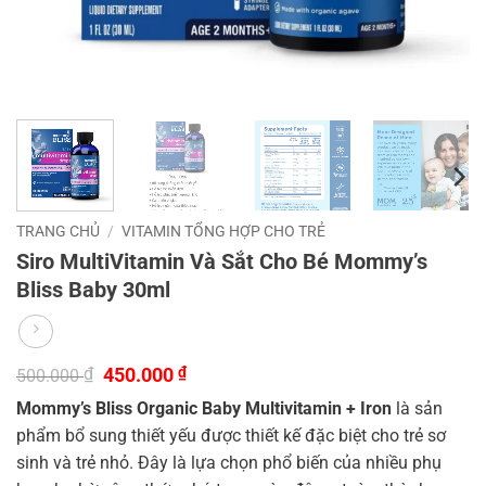
TRANG CHỦ
/
VITAMIN TỔNG HỢP CHO TRẺ
Siro MultiVitamin Và Sắt Cho Bé Mommy’s
Bliss Baby 30ml
Giá
Giá
₫
450.000
₫
500.000
gốc
hiện
Mommy’s Bliss Organic Baby Multivitamin + Iron
là sản
là:
tại
500.000 ₫.
là:
phẩm bổ sung thiết yếu được thiết kế đặc biệt cho trẻ sơ
450.000 ₫.
sinh và trẻ nhỏ. Đây là lựa chọn phổ biến của nhiều phụ