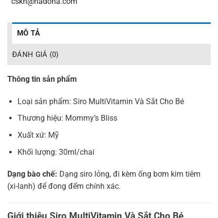
_
cskh@hadoha.com
MÔ TẢ
ĐÁNH GIÁ (0)
Thông tin sản phẩm
Loại sản phẩm: Siro MultiVitamin Và Sắt Cho Bé
Thương hiệu: Mommy’s Bliss
Xuất xứ: Mỹ
Khối lượng: 30ml/chai
Dạng bào chế:
Dạng siro lỏng, đi kèm ống bơm kim tiêm
(xi-lanh) để đong đếm chính xác.
Giới thiệu Siro MultiVitamin Và Sắt Cho Bé