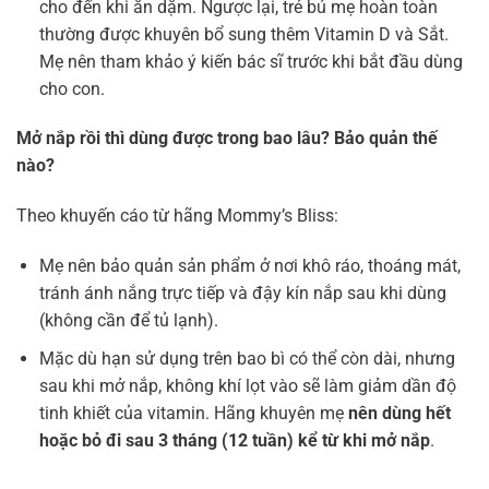
cho đến khi ăn dặm. Ngược lại, trẻ bú mẹ hoàn toàn
thường được khuyên bổ sung thêm Vitamin D và Sắt.
Mẹ nên tham khảo ý kiến bác sĩ trước khi bắt đầu dùng
cho con.
Mở nắp rồi thì dùng được trong bao lâu? Bảo quản thế
nào?
Theo khuyến cáo từ hãng Mommy’s Bliss:
Mẹ nên bảo quản sản phẩm ở nơi khô ráo, thoáng mát,
tránh ánh nắng trực tiếp và đậy kín nắp sau khi dùng
(không cần để tủ lạnh).
Mặc dù hạn sử dụng trên bao bì có thể còn dài, nhưng
sau khi mở nắp, không khí lọt vào sẽ làm giảm dần độ
tinh khiết của vitamin. Hãng khuyên mẹ
nên dùng hết
hoặc bỏ đi sau 3 tháng (12 tuần) kể từ khi mở nắp
.