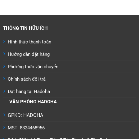
690.000 ₫.
là:
650.
THÔNG TIN HỮU ÍCH
Hình thức thanh toán
Hướng dẫn đặt hàng
Phương thức vận chuyển
Chính sách đổi trả
Đặt hàng tại Hadoha
VĂN PHÒNG HADOHA
GPKD: HADOHA
MST: 8324468956