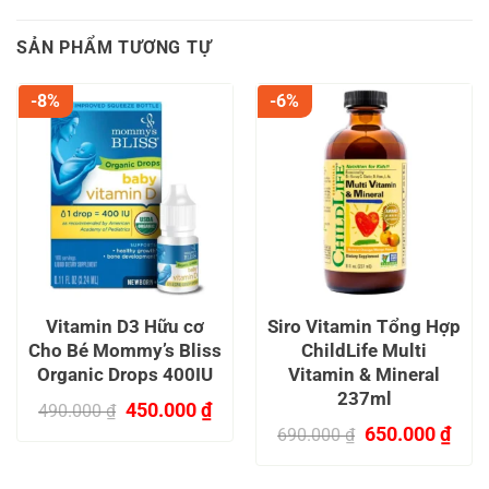
SẢN PHẨM TƯƠNG TỰ
-8%
-6%
Vitamin D3 Hữu cơ
Siro Vitamin Tổng Hợp
Cho Bé Mommy’s Bliss
ChildLife Multi
Organic Drops 400IU
Vitamin & Mineral
237ml
Giá
Giá
450.000
₫
490.000
₫
gốc
hiện
Giá
Giá
650.000
₫
690.000
₫
là:
tại
gốc
hiện
490.000 ₫.
là:
là:
tại
450.000 ₫.