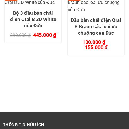
Bộ 3 đầu bàn chải
điện Oral B 3D White
Đầu bàn chải điện Oral
của Đức
B Braun các loại ưu
chuộng của Đức
Giá
Giá
445.000
₫
590.000
₫
gốc
hiện
130.000
₫
–
là:
tại
Khoảng
155.000
₫
590.000 ₫.
là:
giá:
Sản
445.000 ₫.
từ
phẩm
130.000 
này
đến
có
155.000 
nhiều
biến
thể.
Các
tùy
chọn
có
thể
THÔNG TIN HỮU ÍCH
được