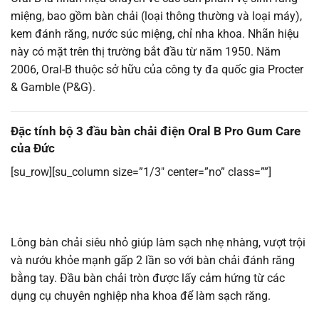
miệng, bao gồm bàn chải (loại thông thường và loại máy),
kem đánh răng, nước súc miệng, chỉ nha khoa. Nhãn hiệu
này có mặt trên thị trường bắt đầu từ năm 1950. Năm
2006, Oral-B thuộc sở hữu của công ty đa quốc gia Procter
& Gamble (P&G).
Đặc tính bộ 3 đầu bàn chải điện Oral B Pro Gum Care
của Đức
[su_row][su_column size=”1/3″ center=”no” class=””]
Lông bàn chải siêu nhỏ giúp làm sạch nhẹ nhàng, vượt trội
và nướu khỏe mạnh gấp 2 lần so với bàn chải đánh răng
bằng tay. Đầu bàn chải tròn được lấy cảm hứng từ các
dụng cụ chuyên nghiệp nha khoa để làm sạch răng.