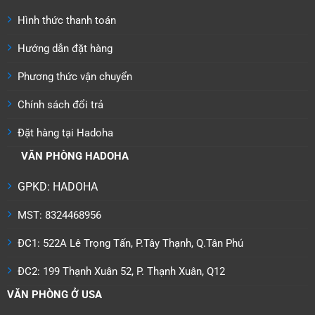
chọn
Hình thức thanh toán
trên
trang
Hướng dẫn đặt hàng
sản
phẩm
Phương thức vận chuyển
Chính sách đổi trả
Đặt hàng tại Hadoha
VĂN PHÒNG HADOHA
GPKD: HADOHA
MST: 8324468956
ĐC1: 522A Lê Trọng Tấn, P.Tây Thạnh, Q.Tân Phú
ĐC2: 199 Thạnh Xuân 52, P. Thạnh Xuân, Q12
VĂN PHÒNG Ở USA