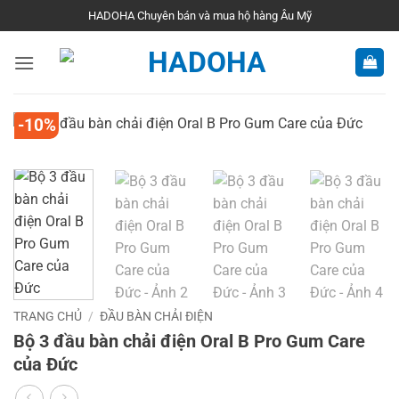
Bỏ
HADOHA Chuyên bán và mua hộ hàng Âu Mỹ
qua
nội
dung
-10%
TRANG CHỦ
/
ĐẦU BÀN CHẢI ĐIỆN
Bộ 3 đầu bàn chải điện Oral B Pro Gum Care
của Đức