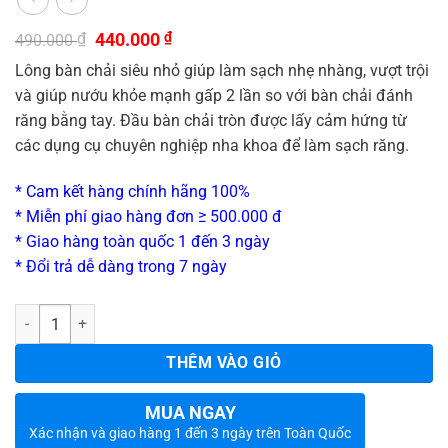
Giá
Giá
₫
440.000
₫
490.000
gốc
hiện
Lông bàn chải siêu nhỏ giúp làm sạch nhẹ nhàng, vượt trội
là:
tại
490.000 ₫.
là:
và giúp nướu khỏe mạnh gấp 2 lần so với bàn chải đánh
440.000 ₫.
răng bằng tay. Đầu bàn chải tròn được lấy cảm hứng từ
các dụng cụ chuyên nghiệp nha khoa để làm sạch răng.
* Cam kết hàng chính hãng 100%
* Miễn phí giao hàng đơn ≥ 500.000 đ
* Giao hàng toàn quốc 1 đến 3 ngày
* Đổi trả dễ dàng trong 7 ngày
_
Số lượng
THÊM VÀO GIỎ
MUA NGAY
Xác nhận và giao hàng 1 đến 3 ngày trên Toàn Quốc