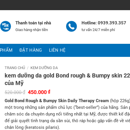
Thanh toán tại nhà
Hotline: 0939.393.357
Giao hàng nhận tiền
tư vấn 24/7 miễn phí
 PHẨM
ĐẶT HÀNG
LIÊN HỆ
TRANG CHỦ
/
KEM DƯỠNG DA
kem dưỡng da gold Bond rough & Bumpy skin 2
của Mỹ
Giá
Giá
₫
450.000
₫
520.000
gốc
hiện
Gold Bond Rough & Bumpy Skin Daily Therapy Cream
(hộp 226g)
là:
tại
520.000 ₫.
là:
một trong những sản phẩm chủ lực (“best-seller”) của hãng. Sản
450.000 ₫.
chăm sóc da chuyên dụng nổi tiếng nhất tại Mỹ, được thiết kế đặ
để giải quyết tình trạng da sần sùi, thô ráp hoặc gặp vấn đề về vi
chân lông (keratosis pilaris).