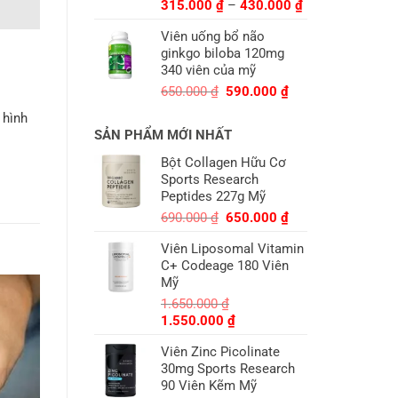
Khoảng
315.000
₫
–
430.000
₫
giá:
Viên uống bổ não
từ
ginkgo biloba 120mg
315.000 ₫
340 viên của mỹ
đến
430.000 ₫
Giá
Giá
650.000
₫
590.000
₫
gốc
hiện
ử hình
là:
tại
SẢN PHẨM MỚI NHẤT
650.000 ₫.
là:
590.000 ₫.
Bột Collagen Hữu Cơ
Sports Research
Peptides 227g Mỹ
Giá
Giá
690.000
₫
650.000
₫
gốc
hiện
Viên Liposomal Vitamin
là:
tại
C+ Codeage 180 Viên
690.000 ₫.
là:
Mỹ
650.000 ₫.
1.650.000
₫
Giá
Giá
1.550.000
₫
gốc
hiện
Viên Zinc Picolinate
là:
tại
30mg Sports Research
1.650.000 ₫.
là:
90 Viên Kẽm Mỹ
1.550.000 ₫.