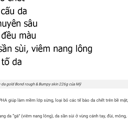
da gold Bond rough & Bumpy skin 226g của Mỹ
A giúp làm mềm lớp sừng, loại bỏ các tế bào da chết trên bề mặt,
ạng da “gà” (viêm nang lông), da sần sùi ở vùng cánh tay, đùi, mông,