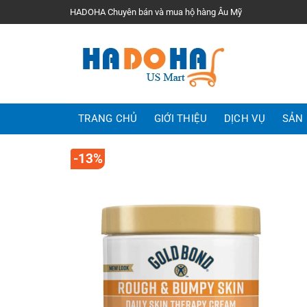
Bỏ
HADOHA Chuyên bán và mua hộ hàng Âu Mỹ
qua
nội
dung
TRANG CHỦ
GIỚI THIỆU
DỊCH VỤ
SẢN
-13%