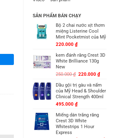
SẢN PHẨM BÁN CHẠY
Bộ 2 chai nước xịt thơm
miệng Listerine Cool
Mint Pocketmist của Mỹ
220.000
₫
kem đánh răng Crest 3D
White Brilliance 130g
New
Giá
Giá
250.000
₫
220.000
₫
gốc
hiện
Dầu gội trị gàu và nấm
là:
tại
của Mỹ Head & Shoulder
250.000 ₫.
là:
Clinical Strength 400ml
220.000 ₫.
495.000
₫
Miếng dán trắng răng
Crest 3D White
Whitestrips 1 Hour
Express