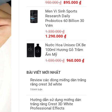
Giá
Giá
950.000
₫
895.000
₫
gốc
hiện
Men Vi Sinh Sports
là:
tại
Research Daily
950.000 ₫.
là:
Probiotics 60 Billion 30
895.000 ₫.
Viên
1.330.000
₫
Giá
Giá
1.290.000
₫
gốc
hiện
Nước Hoa Unisex CK Be
là:
tại
100ml Hương Gỗ Trầm
1.330.000 ₫.
là:
Ấm Mỹ
1.290.000 ₫.
Giá
Giá
1.030.000
₫
960.000
₫
gốc
hiện
là:
tại
BÀI VIẾT MỚI NHẤT
1.030.000 ₫.
là:
960.000 ₫.
Review các dòng miếng dán trắng
răng crest 3d white
ở
5 bình luận
Review
các
dòng
Hướng dẫn sử dụng miếng dán
miếng
trắng răng Crest 3D White
dán
trắng
Professional Effects
răng