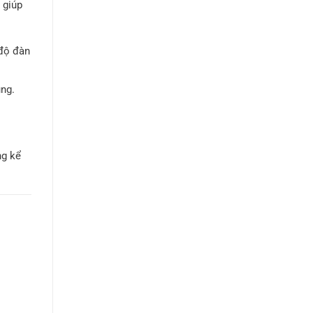
, giúp
 độ đàn
ng.
ng kể