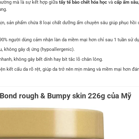
hường mà là sự kết hợp giữa
tẩy tế bào chết hóa học
và
cấp ẩm sâu
ụng.
n, sản phẩm chứa 8 loại chất dưỡng ẩm chuyên sâu giúp phục hồi
90% người dùng cảm nhận làn da mềm mại hơn chỉ sau 1 tuần sử dụ
, không gây dị ứng (hypoallergenic).
anh, không gây bết dính hay bít tắc lỗ chân lông.
ện kết cấu da rõ rệt, giúp da trở nên mịn màng và mềm mại hơn đá
Bond rough & Bumpy skin 226g của Mỹ