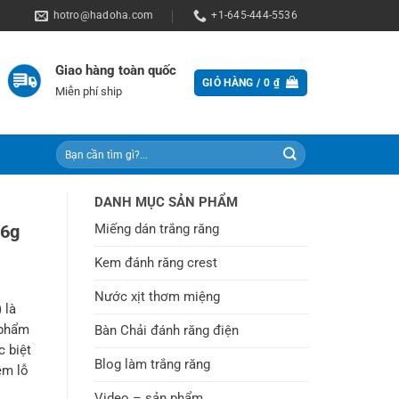
hotro@hadoha.com
+1-645-444-5536
Giao hàng toàn quốc
GIỎ HÀNG /
0
₫
Miễn phí ship
Tìm
kiếm:
DANH MỤC SẢN PHẨM
Miếng dán trắng răng
26g
Kem đánh răng crest
Nước xịt thơm miệng
 là
 phẩm
Bàn Chải đánh răng điện
c biệt
Blog làm trắng răng
êm lỗ
Video – sản phẩm