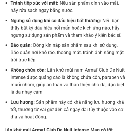
Tránh tiếp xúc với mắt:
Nếu sản phẩm dính vào mắt,
hãy rửa sạch ngay bằng nước.
Ngừng sử dụng khi có dấu hiệu bất thường:
Nếu bạn
thấy bất kỳ dấu hiệu nổi mẩn hoặc kích ứng nào, hãy
ngưng sử dụng sản phẩm và tham khảo ý kiến bác sĩ.
Bảo quản:
Đóng kín nắp sản phẩm sau khi sử dụng.
Bảo quản nơi khô ráo, thoáng mát, tránh ánh nắng mặt
trời trực tiếp.
Không chứa cồn:
Lăn khử mùi nam Armaf Club De Nuit
Intense được quảng cáo là không chứa cồn, paraben và
muối nhôm, giúp an toàn và thân thiện cho da, đặc biệt
là da nhạy cảm.
Lưu hương:
Sản phẩm này có khả năng lưu hương khá
tốt, thường từ vài giờ đến cả ngày dài tùy thuộc vào cơ
địa và hoạt động.
Lăn khử mùi Armaf Club De Nuit Intense Man có tốt