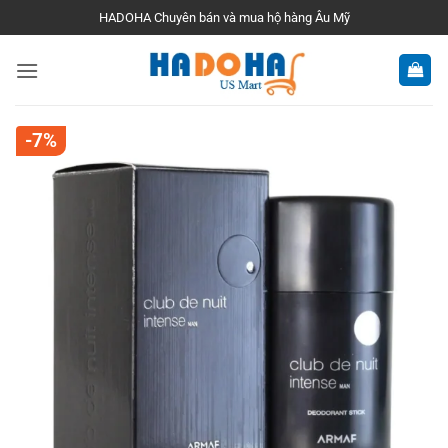
Bỏ
HADOHA Chuyên bán và mua hộ hàng Âu Mỹ
qua
nội
dung
-7%