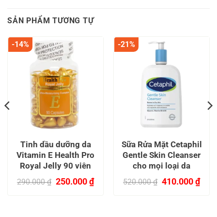
SẢN PHẨM TƯƠNG TỰ
-14%
-21%
Tinh dầu dưỡng da
Sữa Rửa Mặt Cetaphil
Vitamin E Health Pro
Gentle Skin Cleanser
Royal Jelly 90 viên
cho mọi loại da
Giá
Giá
Giá
Giá
250.000
₫
410.000
₫
290.000
₫
520.000
₫
n
gốc
hiện
gốc
hiện
là:
tại
là:
tại
290.000 ₫.
là:
520.000 ₫.
là:
.000 ₫.
250.000 ₫.
410.