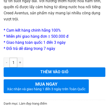
tự tin suốt ngày dài. Với hương thơm nước hoa nam tính,
quyến rũ được lấy cảm hứng từ dòng nước hoa nổi tiếng
Creed Aventus, sản phẩm này mang lại nhiều công dụng
vượt trội.
* Cam kết hàng chính hãng 100%
* Miễn phí giao hàng đơn ≥ 500.000 đ
* Giao hàng toàn quốc 1 đến 3 ngày
* Đổi trả dễ dàng trong 7 ngày
_
Số lượng
THÊM VÀO GIỎ
MUA NGAY
Xác nhận và giao hàng 1 đến 3 ngày trên Toàn Quốc
Danh mục:
Làm đẹp trang điểm