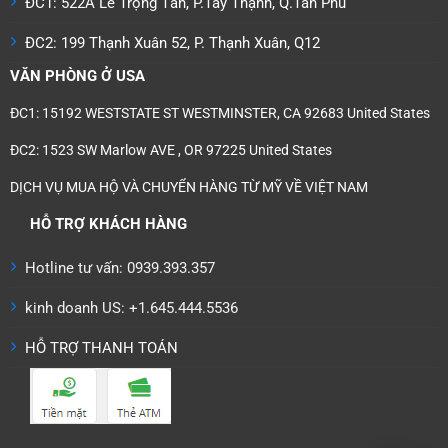
ĐC1: 522A Lê Trọng Tấn, P.Tây Thạnh, Q.Tân Phú
ĐC2: 199 Thạnh Xuân 52, P. Thạnh Xuân, Q12
VĂN PHÒNG Ở USA
ĐC1: 15192 WESTSTATE ST WESTMINSTER, CA 92683 United States
ĐC2: 1523 SW Marlow AVE , OR 97225 United States
DỊCH VỤ MUA HỘ VÀ CHUYỂN HÀNG TỪ MỸ VỀ VIỆT NAM
HỖ TRỢ KHÁCH HÀNG
Hotline tư vấn: 0939.393.357
kinh doanh US: +1.645.444.5536
HỖ TRỢ THANH TOÁN