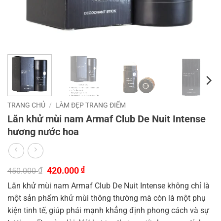
TRANG CHỦ
/
LÀM ĐẸP TRANG ĐIỂM
Lăn khử mùi nam Armaf Club De Nuit Intense
hương nước hoa
Giá
Giá
₫
420.000
₫
450.000
gốc
hiện
Lăn khử mùi nam Armaf Club De Nuit Intense không chỉ là
là:
tại
450.000 ₫.
là:
một sản phẩm khử mùi thông thường mà còn là một phụ
420.000 ₫.
kiện tinh tế, giúp phái mạnh khẳng định phong cách và sự