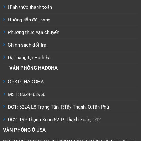
chọn
Hình thức thanh toán
có
thể
Hướng dẫn đặt hàng
được
chọn
Phương thức vận chuyển
trên
trang
Chính sách đổi trả
sản
phẩm
Đặt hàng tại Hadoha
VĂN PHÒNG HADOHA
GPKD: HADOHA
MST: 8324468956
ĐC1: 522A Lê Trọng Tấn, P.Tây Thạnh, Q.Tân Phú
ĐC2: 199 Thạnh Xuân 52, P. Thạnh Xuân, Q12
VĂN PHÒNG Ở USA