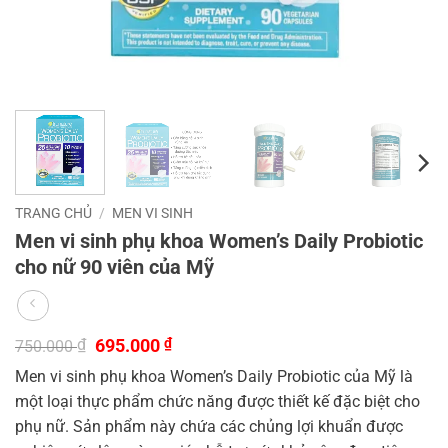
TRANG CHỦ
/
MEN VI SINH
Men vi sinh phụ khoa Women’s Daily Probiotic
cho nữ 90 viên của Mỹ
Giá
Giá
₫
695.000
₫
750.000
gốc
hiện
Men vi sinh phụ khoa Women’s Daily Probiotic của Mỹ là
là:
tại
750.000 ₫.
là:
một loại thực phẩm chức năng được thiết kế đặc biệt cho
695.000 ₫.
phụ nữ. Sản phẩm này chứa các chủng lợi khuẩn được