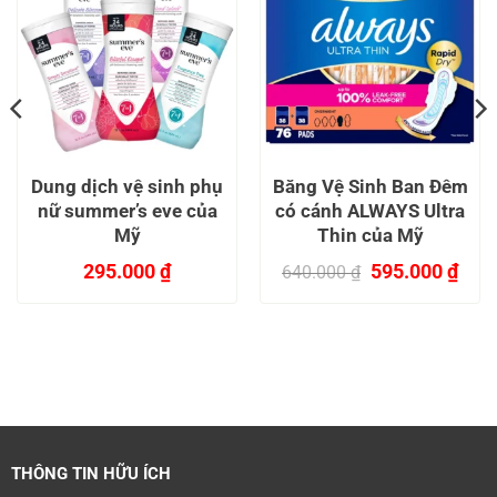
Dung dịch vệ sinh phụ
Băng Vệ Sinh Ban Đêm
nữ summer’s eve của
có cánh ALWAYS Ultra
Mỹ
Thin của Mỹ
Giá
Giá
295.000
₫
595.000
₫
640.000
₫
gốc
hiện
Sản
là:
tại
n
phẩm
640.000 ₫.
là:
này
595.
có
.000 ₫.
nhiều
biến
thể.
Các
THÔNG TIN HỮU ÍCH
tùy