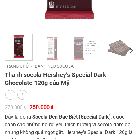
TRANG CHỦ
/
BÁNH KẸO SOCOLA
Thanh socola Hershey’s Special Dark
Chocolate 120g của Mỹ
Giá
Giá
₫
250.000
₫
270.000
gốc
hiện
Đây là dòng
Socola Đen Đặc Biệt (Special Dark)
, được
là:
tại
270.000 ₫.
là:
dành cho những người yêu thích hương vị socola đậm đà
250.000 ₫.
nhưng không quá ngọt gắt. Hershey’s Special Dark 120g là