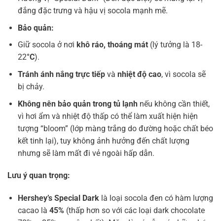
đắng đặc trưng và hậu vị socola mạnh mẽ.
Bảo quản:
Giữ socola ở nơi
khô ráo, thoáng mát
(lý tưởng là 18-
22
°C
).
Tránh ánh nắng trực tiếp
và
nhiệt độ cao
, vì socola sẽ
bị chảy.
Không nên bảo quản trong tủ lạnh
nếu không cần thiết,
vì hơi ẩm và nhiệt độ thấp có thể làm xuất hiện hiện
tượng “bloom” (lớp màng trắng do đường hoặc chất béo
kết tinh lại), tuy không ảnh hưởng đến chất lượng
nhưng sẽ làm mất đi vẻ ngoài hấp dẫn.
Lưu ý quan trọng:
Hershey’s Special Dark
là loại socola đen có hàm lượng
cacao là
45%
(thấp hơn so với các loại dark chocolate