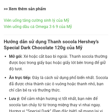
>> Xem thêm sản phẩm
Viên uống tăng cường sinh lý của Mỹ
Viên uống dầu cá Omega 3 6 9 của Mỹ
Hướng dẫn sử dụng Thanh socola Hershey’s
Special Dark Chocolate 120g của Mỹ
Mở gói:
Xé hoặc cắt bao bì ngoài. Thanh socola thường
được bọc trong giấy bạc hoặc giấy lót bên trong để giữ
độ tươi.
Ăn trực tiếp:
Đây là cách sử dụng phổ biến nhất. Socola
đã được chia thành các ô vuông hoặc thanh nhỏ, bạn
chỉ cần bẻ ra và thưởng thức.
Lưu ý:
Để cảm nhận hương vị tốt nhất, bạn nên để
socola tan chảy từ từ trong miệng thay vì nhai ngay.
Hương vị “Special Dark” (Đen đặc biệt) sẽ mang lại vị