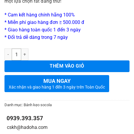
một lựa chọn rất đáng thử!
* Cam kết hàng chính hãng 100%
* Miễn phí giao hàng đơn ≥ 500.000 đ
* Giao hàng toàn quốc 1 đến 3 ngày
* Đổi trả dễ dàng trong 7 ngày
_
Số lượng
THÊM VÀO GIỎ
MUA NGAY
Xác nhận và giao hàng 1 đến 3 ngày trên Toàn Quốc
Danh mục:
Bánh kẹo socola
0939.393.357
_
_
cskh@hadoha.com