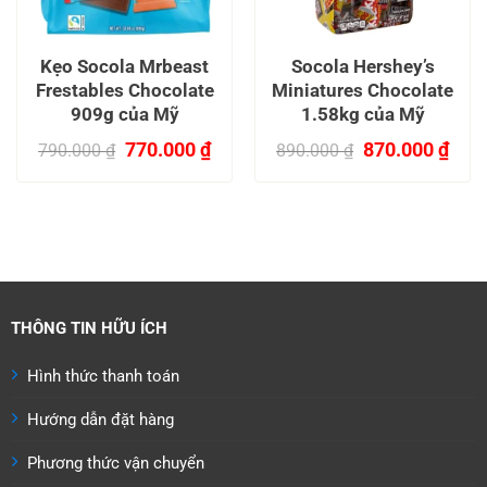
Kẹo Socola Mrbeast
Socola Hershey’s
Frestables Chocolate
Miniatures Chocolate
909g của Mỹ
1.58kg của Mỹ
Giá
Giá
Giá
Giá
770.000
₫
870.000
₫
790.000
₫
890.000
₫
gốc
hiện
gốc
hiện
là:
tại
là:
tại
790.000 ₫.
là:
890.000 ₫.
là:
770.000 ₫.
870.
00 ₫.
THÔNG TIN HỮU ÍCH
Hình thức thanh toán
Hướng dẫn đặt hàng
Phương thức vận chuyển