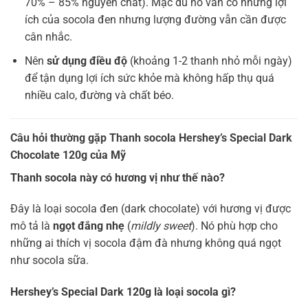
70% – 85% nguyên chất). Mặc dù nó vẫn có những lợi
ích của socola đen nhưng lượng đường vẫn cần được
cân nhắc.
Nên
sử dụng điều độ
(khoảng 1-2 thanh nhỏ mỗi ngày)
để tận dụng lợi ích sức khỏe mà không hấp thụ quá
nhiều calo, đường và chất béo.
Câu hỏi thường gặp Thanh socola Hershey’s Special Dark
Chocolate 120g của Mỹ
Thanh socola này có hương vị như thế nào?
Đây là loại socola đen (dark chocolate) với hương vị được
mô tả là
ngọt đắng nhẹ
(
mildly sweet
). Nó phù hợp cho
những ai thích vị socola đậm đà nhưng không quá ngọt
như socola sữa.
Hershey’s Special Dark 120g là loại socola gì?