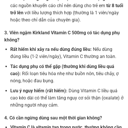
các nguồn khuyến cáo chỉ nên dùng cho trẻ em
từ 8 tuổi
trở lên
với liều lượng thích hợp (thường là 1 viên/ngày
hoặc theo chỉ dẫn của chuyên gia).
3. Viên ngậm Kirkland Vitamin C 500mg có tác dụng phụ
không?
Rất hiếm khi xảy ra nếu dùng đúng liều:
Nếu dùng
đúng liều (1-2 viên/ngày), Vitamin C thường an toàn.
Tác dụng phụ có thể gặp (thường khi dùng liều quá
cao):
Rối loạn tiêu hóa nhẹ như buồn nôn, tiêu chảy, ợ
nóng, hoặc đau bụng.
Lưu ý nguy hiểm (rất hiếm):
Dùng Vitamin C liều quá
cao kéo dài có thể làm tăng nguy cơ sỏi thận (oxalate) ở
những người nhạy cảm.
4. Có cần ngừng dùng sau một thời gian không?
Vitamin C là vitamin tan trong nước, thường không cần