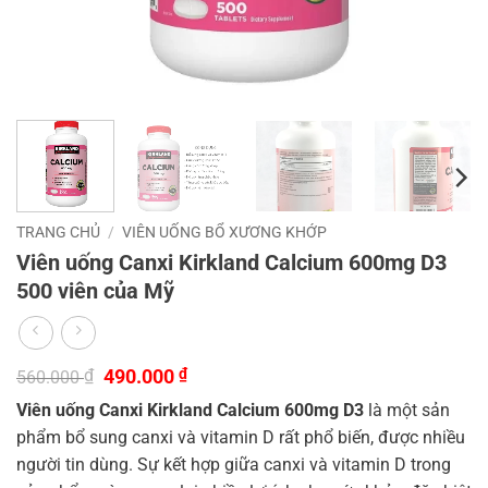
TRANG CHỦ
/
VIÊN UỐNG BỔ XƯƠNG KHỚP
Viên uống Canxi Kirkland Calcium 600mg D3
500 viên của Mỹ
Giá
Giá
₫
490.000
₫
560.000
gốc
hiện
Viên uống Canxi Kirkland Calcium 600mg D3
là một sản
là:
tại
560.000 ₫.
là:
phẩm bổ sung canxi và vitamin D rất phổ biến, được nhiều
490.000 ₫.
người tin dùng. Sự kết hợp giữa canxi và vitamin D trong