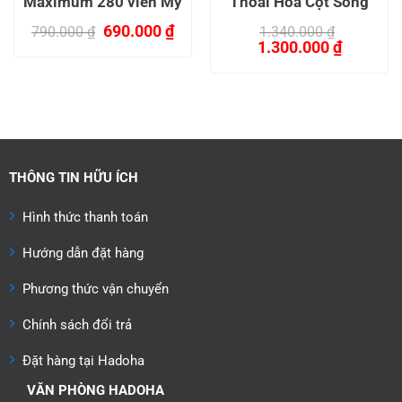
Maximum 280 viên Mỹ
Thoái Hóa Cột Sống
Giá
Giá
690.000
₫
790.000
₫
1.340.000
₫
gốc
hiện
Giá
Giá
1.300.000
₫
là:
tại
gốc
hiện
790.000 ₫.
là:
là:
tại
690.000 ₫.
1.340.000 ₫.
là:
00 ₫.
1.300.00
THÔNG TIN HỮU ÍCH
Hình thức thanh toán
Hướng dẫn đặt hàng
Phương thức vận chuyển
Chính sách đổi trả
Đặt hàng tại Hadoha
VĂN PHÒNG HADOHA