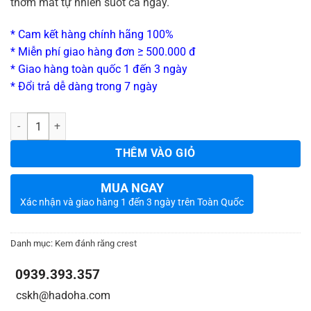
thơm mát tự nhiên suốt cả ngày.
* Cam kết hàng chính hãng 100%
* Miễn phí giao hàng đơn ≥ 500.000 đ
* Giao hàng toàn quốc 1 đến 3 ngày
* Đổi trả dễ dàng trong 7 ngày
_
Số lượng
THÊM VÀO GIỎ
MUA NGAY
Xác nhận và giao hàng 1 đến 3 ngày trên Toàn Quốc
Danh mục:
Kem đánh răng crest
0939.393.357
_
_
cskh@hadoha.com