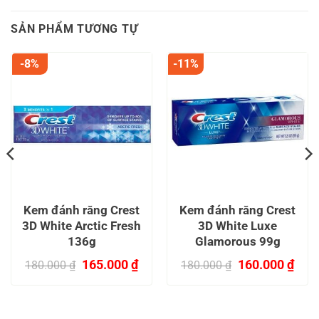
SẢN PHẨM TƯƠNG TỰ
-8%
-11%
Kem đánh răng Crest
Kem đánh răng Crest
3D White Arctic Fresh
3D White Luxe
136g
Glamorous 99g
Giá
Giá
Giá
Giá
165.000
₫
160.000
₫
180.000
₫
180.000
₫
gốc
hiện
gốc
hiện
là:
tại
là:
tại
n
180.000 ₫.
là:
180.000 ₫.
là:
165.000 ₫.
160.