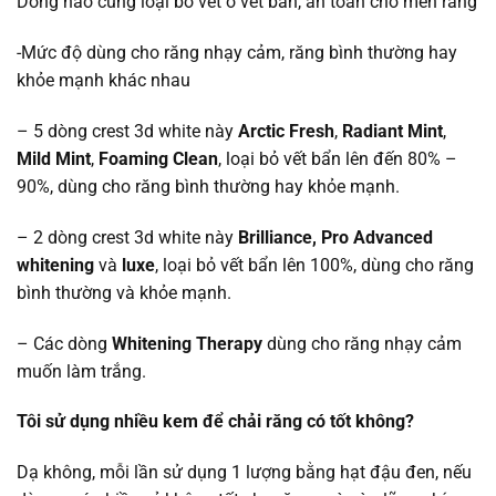
Dòng nào cũng loại bỏ vết ố vết bẩn, an toàn cho men răng
-Mức độ dùng cho răng nhạy cảm, răng bình thường hay
khỏe mạnh khác nhau
– 5 dòng crest 3d white này
Arctic Fresh
,
Radiant Mint
,
Mild Mint
,
Foaming Clean
, loại bỏ vết bẩn lên đến 80% –
90%, dùng cho răng bình thường hay khỏe mạnh.
– 2 dòng crest 3d white này
Brilliance, Pro Advanced
whitening
và
luxe
, loại bỏ vết bẩn lên 100%, dùng cho răng
bình thường và khỏe mạnh.
– Các dòng
Whitening Therapy
dùng cho răng nhạy cảm
muốn làm trắng.
Tôi sử dụng nhiều kem để chải răng có tốt không?
Dạ không, mỗi lần sử dụng 1 lượng bằng hạt đậu đen, nếu