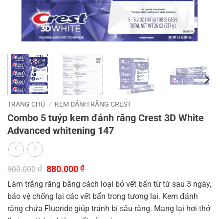
TRANG CHỦ
/
KEM ĐÁNH RĂNG CREST
Combo 5 tuýp kem đánh răng Crest 3D White
Advanced whitening 147
Giá
Giá
₫
880.000
₫
900.000
gốc
hiện
Làm trắng răng bằng cách loại bỏ vết bẩn từ từ sau 3 ngày,
là:
tại
900.000 ₫.
là:
bảo vệ chống lại các vết bẩn trong tương lai. Kem đánh
880.000 ₫.
răng chứa Fluoride giúp tránh bị sâu răng. Mang lại hơi thở