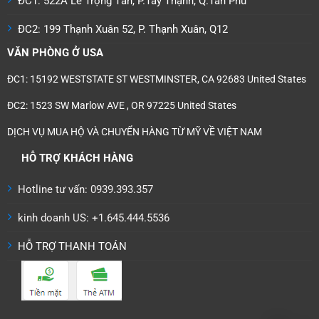
ĐC1: 522A Lê Trọng Tấn, P.Tây Thạnh, Q.Tân Phú
ĐC2: 199 Thạnh Xuân 52, P. Thạnh Xuân, Q12
VĂN PHÒNG Ở USA
ĐC1: 15192 WESTSTATE ST WESTMINSTER, CA 92683 United States
ĐC2: 1523 SW Marlow AVE , OR 97225 United States
DỊCH VỤ MUA HỘ VÀ CHUYỂN HÀNG TỪ MỸ VỀ VIỆT NAM
HỖ TRỢ KHÁCH HÀNG
Hotline tư vấn: 0939.393.357
kinh doanh US: +1.645.444.5536
HỖ TRỢ THANH TOÁN