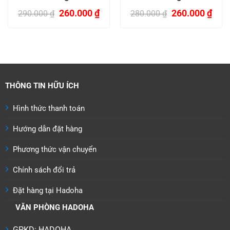
n
Giá
Giá
Giá
Giá
260.000
₫
260.000
₫
290.000
₫
280.000
₫
gốc
hiện
gốc
hiện
là:
tại
là:
tại
.000 ₫.
290.000 ₫.
là:
280.000 ₫.
là:
260.000 ₫.
260.
THÔNG TIN HỮU ÍCH
Hình thức thanh toán
Hướng dẫn đặt hàng
Phương thức vận chuyển
Chính sách đổi trả
Đặt hàng tại Hadoha
VĂN PHÒNG HADOHA
GPKD: HADOHA