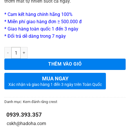
thơm mát tự nhiên suốt cả ngày.
* Cam kết hàng chính hãng 100%
* Miễn phí giao hàng đơn ≥ 500.000 đ
* Giao hàng toàn quốc 1 đến 3 ngày
* Đổi trả dễ dàng trong 7 ngày
_
Số lượng
THÊM VÀO GIỎ
MUA NGAY
Xác nhận và giao hàng 1 đến 3 ngày trên Toàn Quốc
Danh mục:
Kem đánh răng crest
0939.393.357
_
_
cskh@hadoha.com