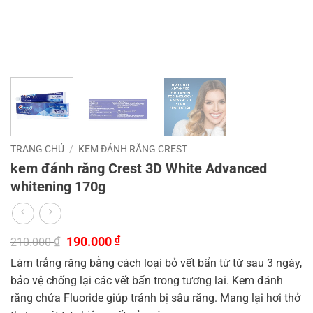
TRANG CHỦ
/
KEM ĐÁNH RĂNG CREST
kem đánh răng Crest 3D White Advanced
whitening 170g
Giá
Giá
₫
190.000
₫
210.000
gốc
hiện
Làm trắng răng bằng cách loại bỏ vết bẩn từ từ sau 3 ngày,
là:
tại
210.000 ₫.
là:
bảo vệ chống lại các vết bẩn trong tương lai. Kem đánh
190.000 ₫.
răng chứa Fluoride giúp tránh bị sâu răng. Mang lại hơi thở