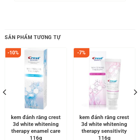
SẢN PHẨM TƯƠNG TỰ
-10%
-7%
kem đánh răng crest
kem đánh răng crest
3d white whitening
3d white whitening
therapy enamel care
therapy sensitivity
116g
116g