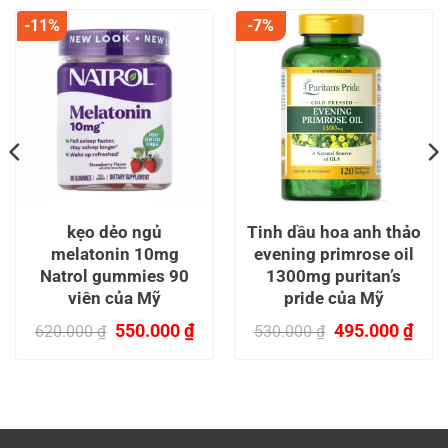
-11%
-7%
kẹo dẻo ngủ
Tinh dầu hoa anh thảo
melatonin 10mg
evening primrose oil
Natrol gummies 90
1300mg puritan’s
viên của Mỹ
pride của Mỹ
n
Giá
Giá
Giá
Giá
550.000
₫
495.000
₫
620.000
₫
530.000
₫
gốc
hiện
gốc
hiện
.000 ₫.
là:
tại
là:
tại
620.000 ₫.
là:
530.000 ₫.
là:
550.000 ₫.
495.