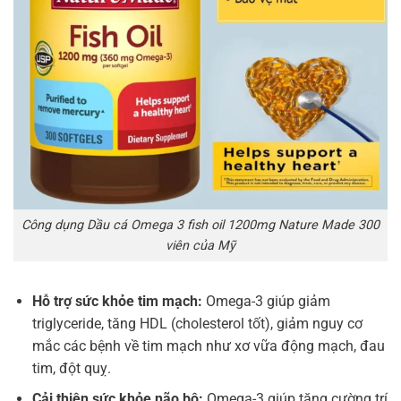
Công dụng Dầu cá Omega 3 fish oil 1200mg Nature Made 300
viên của Mỹ
Hỗ trợ sức khỏe tim mạch:
Omega-3 giúp giảm
triglyceride, tăng HDL (cholesterol tốt), giảm nguy cơ
mắc các bệnh về tim mạch như xơ vữa động mạch, đau
tim, đột quỵ.
Cải thiện sức khỏe não bộ:
Omega-3 giúp tăng cường trí