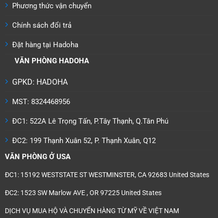
Phương thức vận chuyển
được
chọn
Chính sách đổi trả
trên
trang
Đặt hàng tại Hadoha
sản
phẩm
VĂN PHÒNG HADOHA
GPKD: HADOHA
MST: 8324468956
ĐC1: 522A Lê Trọng Tấn, P.Tây Thạnh, Q.Tân Phú
ĐC2: 199 Thạnh Xuân 52, P. Thạnh Xuân, Q12
VĂN PHÒNG Ở USA
ĐC1: 15192 WESTSTATE ST WESTMINSTER, CA 92683 United States
ĐC2: 1523 SW Marlow AVE , OR 97225 United States
DỊCH VỤ MUA HỘ VÀ CHUYỂN HÀNG TỪ MỸ VỀ VIỆT NAM