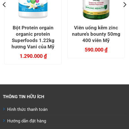
Bột Protein orgain
Viên uống kẽm zinc
organic protein
nature’s bounty 50mg
Superfoods 1.22kg
400 viên Mỹ
hương Vani của Mỹ
590.000
₫
1.290.000
₫
n
Sản
phẩm
này
.000 ₫.
có
nhiều
biến
THÔNG TIN HỮU ÍCH
thể.
Các
Hình thức thanh toán
tùy
chọn
Hướng dẫn đặt hàng
có
thể