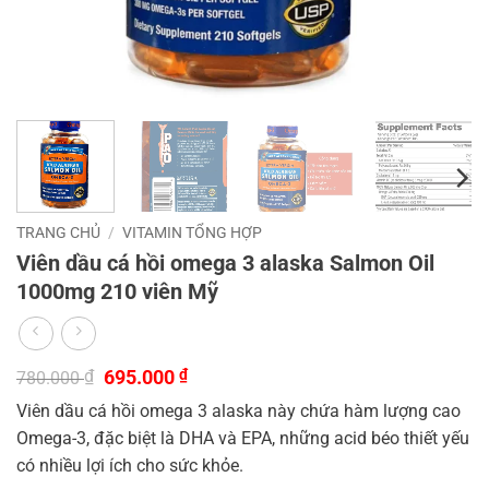
TRANG CHỦ
/
VITAMIN TỔNG HỢP
Viên dầu cá hồi omega 3 alaska Salmon Oil
1000mg 210 viên Mỹ
Giá
Giá
₫
695.000
₫
780.000
gốc
hiện
Viên dầu cá hồi omega 3 alaska này chứa hàm lượng cao
là:
tại
780.000 ₫.
là:
Omega-3, đặc biệt là DHA và EPA, những acid béo thiết yếu
695.000 ₫.
có nhiều lợi ích cho sức khỏe.