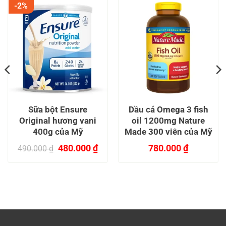
-2%
Sữa bột Ensure
Dầu cá Omega 3 fish
Original hương vani
oil 1200mg Nature
400g của Mỹ
Made 300 viên của Mỹ
á
Giá
Giá
480.000
₫
780.000
₫
490.000
₫
ện
gốc
hiện
i
là:
tại
.
490.000 ₫.
là:
0.000 ₫.
480.000 ₫.