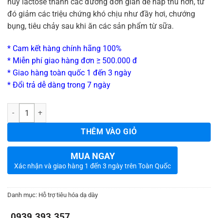
hủy lactose thành các đường đơn giản dễ hấp thu hơn, từ
đó giảm các triệu chứng khó chịu như đầy hơi, chướng
bụng, tiêu chảy sau khi ăn các sản phẩm từ sữa.
* Cam kết hàng chính hãng 100%
* Miễn phí giao hàng đơn ≥ 500.000 đ
* Giao hàng toàn quốc 1 đến 3 ngày
* Đổi trả dễ dàng trong 7 ngày
_
Số lượng
THÊM VÀO GIỎ
MUA NGAY
Xác nhận và giao hàng 1 đến 3 ngày trên Toàn Quốc
Danh mục:
Hỗ trợ tiêu hóa dạ dày
0939.393.357
_