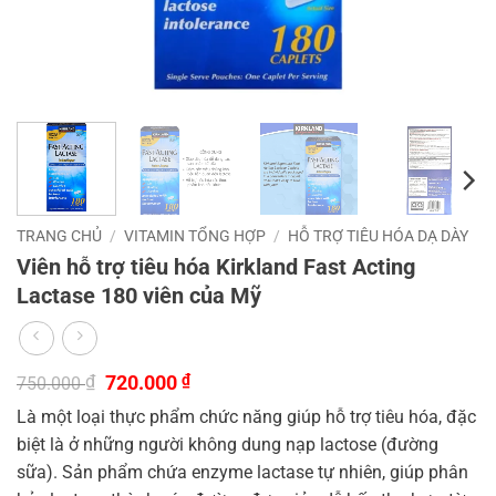
TRANG CHỦ
/
VITAMIN TỔNG HỢP
/
HỖ TRỢ TIÊU HÓA DẠ DÀY
Viên hỗ trợ tiêu hóa Kirkland Fast Acting
Lactase 180 viên của Mỹ
Giá
Giá
₫
720.000
₫
750.000
gốc
hiện
Là một loại thực phẩm chức năng giúp hỗ trợ tiêu hóa, đặc
là:
tại
750.000 ₫.
là:
biệt là ở những người không dung nạp lactose (đường
720.000 ₫.
sữa). Sản phẩm chứa enzyme lactase tự nhiên, giúp phân