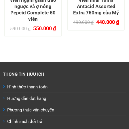
ngược và ợ nóng
Antacid Assorted
Pepcid Complete 50
Extra 750mg của Mỹ
viên
Giá
Giá
440.000
₫
490.000
₫
gốc
hiện
Giá
Giá
550.000
₫
590.000
₫
là:
tại
gốc
hiện
490.000 ₫.
là:
là:
tại
440.
590.000 ₫.
là:
550.000 ₫.
THÔNG TIN HỮU ÍCH
Hình thức thanh toán
Hướng dẫn đặt hàng
Phương thức vận chuyển
Chính sách đổi trả