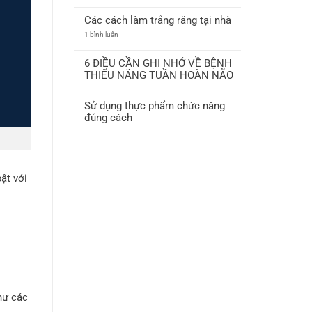
Không
crest
có
3d
Các cách làm trắng răng tại nhà
bình
white
luận
ở
1 bình luận
ở
Các
Hướng
cách
dẫn
làm
sử
6 ĐIỀU CẦN GHI NHỚ VỀ BỆNH
trắng
dụng
THIỂU NĂNG TUẦN HOÀN NÃO
răng
miếng
tại
dán
Không
nhà
trắng
có
răng
Sử dụng thực phẩm chức năng
bình
Crest
luận
đúng cách
3D
ở
White
6
Không
Professional
ĐIỀU
có
Effects
CẦN
bình
GHI
luận
NHỚ
ở
VỀ
Sử
ật với
BỆNH
dụng
THIỂU
thực
NĂNG
phẩm
TUẦN
chức
HOÀN
năng
NÃO
đúng
cách
hư các