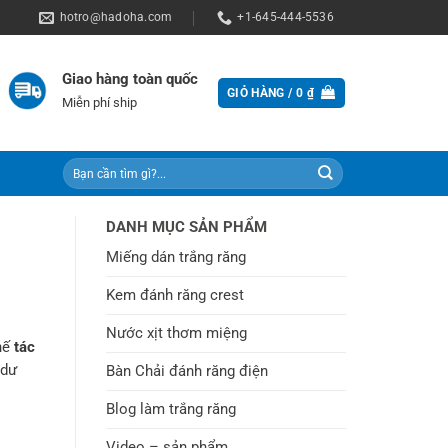
hotro@hadoha.com
+1-645-444-5536
Giao hàng toàn quốc
GIỎ HÀNG /
0
₫
Miễn phí ship
Tìm
kiếm:
DANH MỤC SẢN PHẨM
Miếng dán trắng răng
Kem đánh răng crest
Nước xịt thơm miệng
hế
tác
 dư
Bàn Chải đánh răng điện
Blog làm trắng răng
Video – sản phẩm