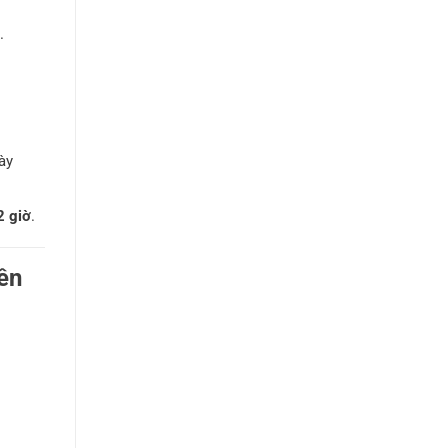
.
ày
2 giờ
.
ên