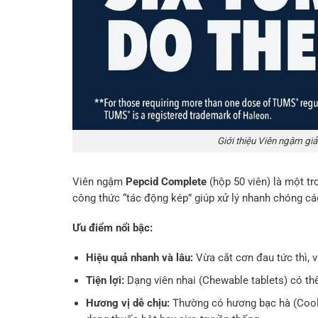
Giới thiệu Viên ngậm gi
Viên ngậm
Pepcid Complete
(hộp 50 viên) là một tr
công thức “tác động kép” giúp xử lý nhanh chóng các
Ưu điểm nổi bậc:
Hiệu quả nhanh và lâu:
Vừa cắt cơn đau tức thì, 
Tiện lợi:
Dạng viên nhai (Chewable tablets) có th
Hương vị dễ chịu:
Thường có hương bạc hà (Cool 