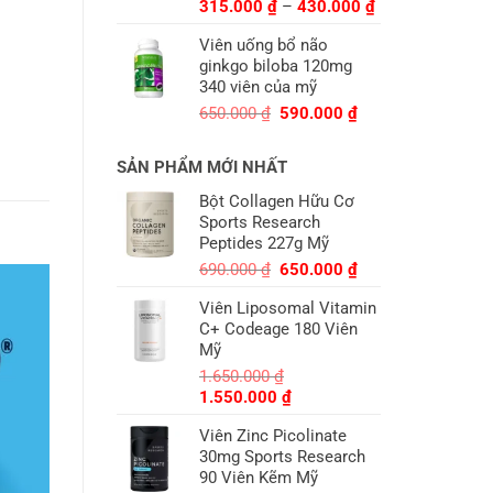
Khoảng
315.000
₫
–
430.000
₫
giá:
Viên uống bổ não
từ
ginkgo biloba 120mg
315.000 ₫
340 viên của mỹ
đến
430.000 ₫
Giá
Giá
650.000
₫
590.000
₫
gốc
hiện
là:
tại
SẢN PHẨM MỚI NHẤT
650.000 ₫.
là:
590.000 ₫.
Bột Collagen Hữu Cơ
Sports Research
Peptides 227g Mỹ
Giá
Giá
690.000
₫
650.000
₫
gốc
hiện
Viên Liposomal Vitamin
là:
tại
C+ Codeage 180 Viên
690.000 ₫.
là:
Mỹ
650.000 ₫.
1.650.000
₫
Giá
Giá
1.550.000
₫
gốc
hiện
Viên Zinc Picolinate
là:
tại
30mg Sports Research
1.650.000 ₫.
là:
90 Viên Kẽm Mỹ
1.550.000 ₫.