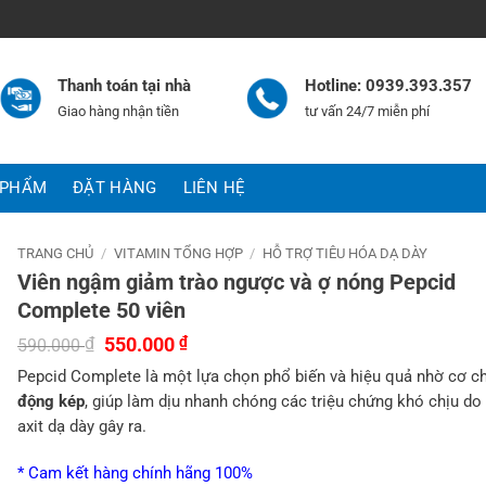
Thanh toán tại nhà
Hotline: 0939.393.357
Giao hàng nhận tiền
tư vấn 24/7 miễn phí
 PHẨM
ĐẶT HÀNG
LIÊN HỆ
TRANG CHỦ
/
VITAMIN TỔNG HỢP
/
HỖ TRỢ TIÊU HÓA DẠ DÀY
Viên ngậm giảm trào ngược và ợ nóng Pepcid
Complete 50 viên
Giá
Giá
₫
550.000
₫
590.000
gốc
hiện
Pepcid Complete là một lựa chọn phổ biến và hiệu quả nhờ cơ c
là:
tại
590.000 ₫.
là:
động kép
, giúp làm dịu nhanh chóng các triệu chứng khó chịu do
550.000 ₫.
axit dạ dày gây ra.
* Cam kết hàng chính hãng 100%