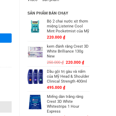
SẢN PHẨM BÁN CHẠY
Bộ 2 chai nước xịt thơm
miệng Listerine Cool
Mint Pocketmist của Mỹ
220.000
₫
kem đánh răng Crest 3D
White Brilliance 130g
New
Giá
Giá
250.000
₫
220.000
₫
gốc
hiện
Dầu gội trị gàu và nấm
là:
tại
của Mỹ Head & Shoulder
250.000 ₫.
là:
Clinical Strength 400ml
220.000 ₫.
495.000
₫
Miếng dán trắng răng
Crest 3D White
Whitestrips 1 Hour
Express