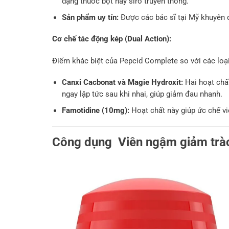
dạng thuốc bột hay siro truyền thống.
Sản phẩm uy tín:
Được các bác sĩ tại Mỹ khuyên 
Cơ chế tác động kép (Dual Action):
Điểm khác biệt của Pepcid Complete so với các loại
Canxi Cacbonat và Magie Hydroxit:
Hai hoạt chất
ngay lập tức sau khi nhai, giúp giảm đau nhanh.
Famotidine (10mg):
Hoạt chất này giúp ức chế việ
Công dụng Viên ngậm giảm trào