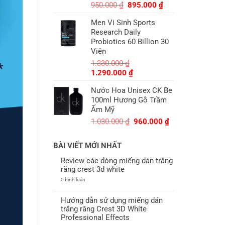
Giá
Giá
950.000
₫
895.000
₫
gốc
hiện
Men Vi Sinh Sports
là:
tại
Research Daily
950.000 ₫.
là:
Probiotics 60 Billion 30
895.000 ₫.
Viên
1.330.000
₫
Giá
Giá
1.290.000
₫
gốc
hiện
Nước Hoa Unisex CK Be
là:
tại
100ml Hương Gỗ Trầm
1.330.000 ₫.
là:
Ấm Mỹ
1.290.000 ₫.
Giá
Giá
1.030.000
₫
960.000
₫
gốc
hiện
là:
tại
BÀI VIẾT MỚI NHẤT
1.030.000 ₫.
là:
960.000 ₫.
Review các dòng miếng dán trắng
răng crest 3d white
ở
5 bình luận
Review
các
dòng
Hướng dẫn sử dụng miếng dán
miếng
trắng răng Crest 3D White
dán
trắng
Professional Effects
răng