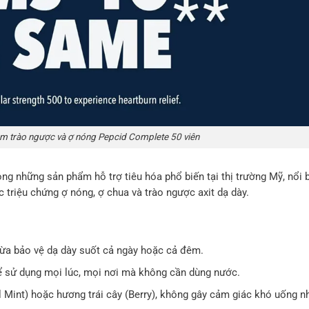
ảm trào ngược và ợ nóng Pepcid Complete 50 viên
ong những sản phẩm hỗ trợ tiêu hóa phổ biến tại thị trường Mỹ, nổi b
 triệu chứng ợ nóng, ợ chua và trào ngược axit dạ dày.
vừa bảo vệ dạ dày suốt cả ngày hoặc cả đêm.
ể sử dụng mọi lúc, mọi nơi mà không cần dùng nước.
Mint) hoặc hương trái cây (Berry), không gây cảm giác khó uống n