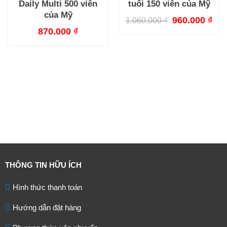
Daily Multi 500 viên
tuổi 150 viên của Mỹ
của Mỹ
Giá
Giá
960.000
₫
1.060.000
₫
gốc
hiệ
870.000
₫
là:
tại
1.060.000 ₫.
là:
960
THÔNG TIN HỮU ÍCH
Hình thức thanh toán
Hướng dẫn đặt hàng