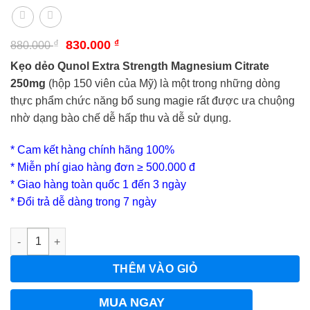
Giá
Giá
₫
830.000
₫
880.000
gốc
hiện
Kẹo dẻo Qunol Extra Strength Magnesium Citrate
là:
tại
880.000 ₫.
là:
250mg
(hộp 150 viên của Mỹ) là một trong những dòng
830.000 ₫.
thực phẩm chức năng bổ sung magie rất được ưa chuộng
nhờ dạng bào chế dễ hấp thu và dễ sử dụng.
* Cam kết hàng chính hãng 100%
* Miễn phí giao hàng đơn ≥ 500.000 đ
* Giao hàng toàn quốc 1 đến 3 ngày
* Đổi trả dễ dàng trong 7 ngày
_
Số lượng
THÊM VÀO GIỎ
MUA NGAY