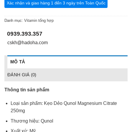
Xác nhận và giao hàng 1 đến 3 ngày trên Toàn Quốc
Danh mục:
Vitamin tổng hợp
0939.393.357
_
_
cskh@hadoha.com
MÔ TẢ
ĐÁNH GIÁ (0)
Thông tin sản phẩm
Loại sản phẩm: Kẹo Dẻo Qunol Magnesium Citrate
250mg
Thương hiệu: Qunol
Xuất xứ: Mỹ