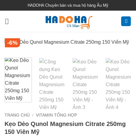
Bỏ
HADOHA Chuyên bán và mua hộ hàng Âu Mỹ
qua
nội
dung
-6%
TRANG CHỦ
/
VITAMIN TỔNG HỢP
Kẹo Dẻo Qunol Magnesium Citrate 250mg
150 Viên Mỹ